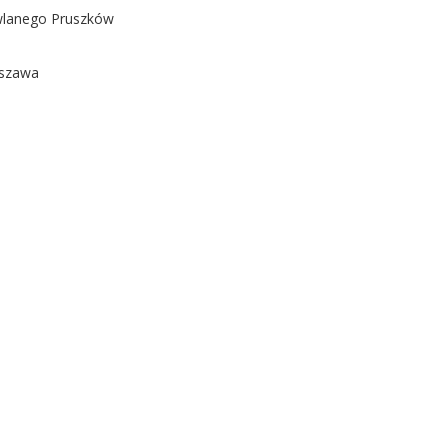
owlanego Pruszków
rszawa