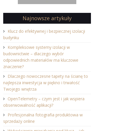
Najnowsze artykuły
Klucz do efektywnej i bezpiecznej izolacji
budynku
Kompleksowe systemy izolacji w
budownictwie – dlaczego wybór
odpowiednich materiałów ma kluczowe
znaczenie?
Dlaczego nowoczesne tapety na ścianę to
najlepsza inwestycja w piękno i trwałość
Twojego wnętrza
OpenTelemetry – czym jest i jak wspiera
obserwowalność aplikacji?
Profesjonalna fotografia produktowa w
sprzedaży online
Wykończenie mieszkania pod klucz – jak