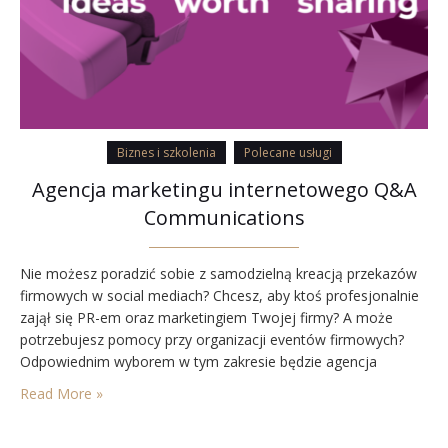
Biznes i szkolenia
Polecane usługi
Agencja marketingu internetowego Q&A
Communications
Nie możesz poradzić sobie z samodzielną kreacją przekazów
firmowych w social mediach? Chcesz, aby ktoś profesjonalnie
zajął się PR-em oraz marketingiem Twojej firmy? A może
potrzebujesz pomocy przy organizacji eventów firmowych?
Odpowiednim wyborem w tym zakresie będzie agencja
komunikacyjna Q&A Communications, czyli kreatywny zespół
Read More »
specjalistów z blisko 20-letnim doświadczeniem. Dołącz do
grona naszych zadowolonych klientów. Zobacz, kto już nam